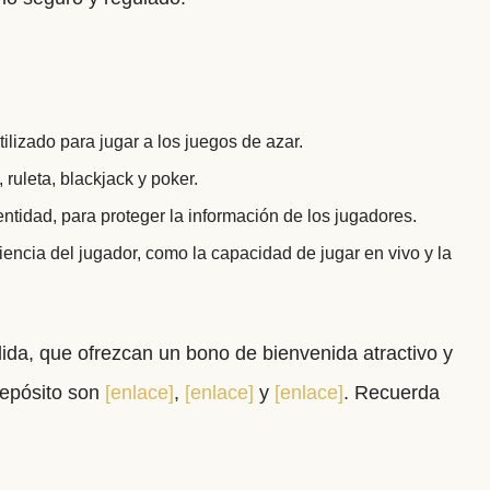
lizado para jugar a los juegos de azar.
ruleta, blackjack y poker.
entidad, para proteger la información de los jugadores.
iencia del jugador, como la capacidad de jugar en vivo y la
ida, que ofrezcan un bono de bienvenida atractivo y
depósito son
[enlace]
,
[enlace]
y
[enlace]
. Recuerda