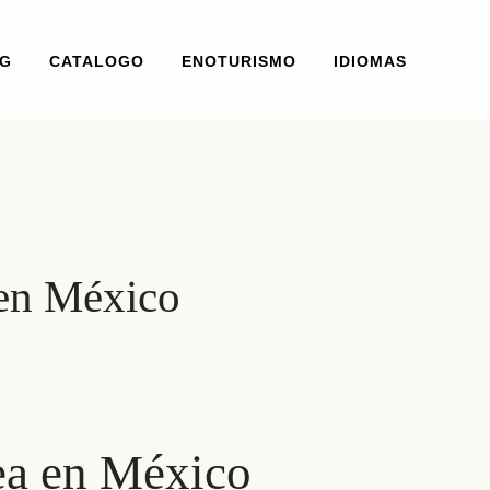
G
CATALOGO
ENOTURISMO
IDIOMAS
 en México
nea en México