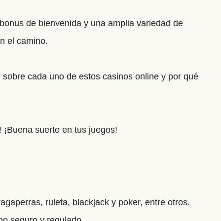
 bonus de bienvenida y una amplia variedad de
en el camino.
 sobre cada uno de estos casinos online y por qué
i! ¡Buena suerte en tus juegos!
gaperras, ruleta, blackjack y poker, entre otros.
rno seguro y regulado.