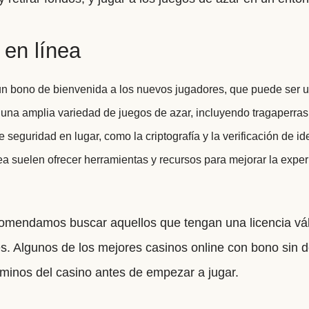
 en línea
 bono de bienvenida a los nuevos jugadores, que puede ser uti
 una amplia variedad de juegos de azar, incluyendo tragaperras, 
seguridad en lugar, como la criptografía y la verificación de id
nea suelen ofrecer herramientas y recursos para mejorar la exper
ecomendamos buscar aquellos que tengan una licencia vál
s. Algunos de los mejores casinos online con bono sin 
rminos del casino antes de empezar a jugar.