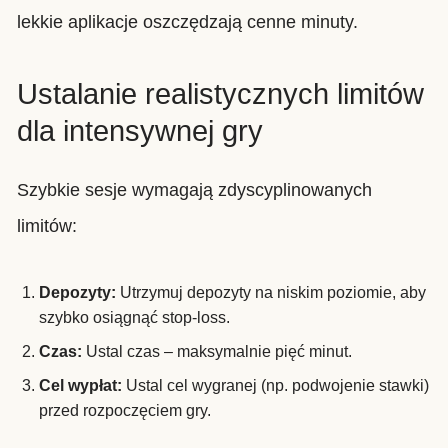
lekkie aplikacje oszczędzają cenne minuty.
Ustalanie realistycznych limitów
dla intensywnej gry
Szybkie sesje wymagają zdyscyplinowanych
limitów:
Depozyty:
Utrzymuj depozyty na niskim poziomie, aby
szybko osiągnąć stop‑loss.
Czas:
Ustal czas – maksymalnie pięć minut.
Cel wypłat:
Ustal cel wygranej (np. podwojenie stawki)
przed rozpoczęciem gry.