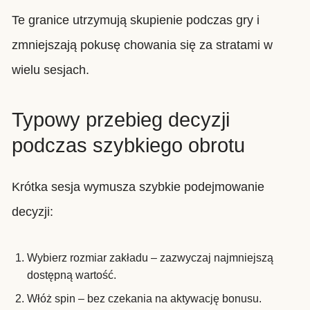
Te granice utrzymują skupienie podczas gry i
zmniejszają pokusę chowania się za stratami w
wielu sesjach.
Typowy przebieg decyzji
podczas szybkiego obrotu
Krótka sesja wymusza szybkie podejmowanie
decyzji:
Wybierz rozmiar zakładu – zazwyczaj najmniejszą
dostępną wartość.
Włóż spin – bez czekania na aktywację bonusu.