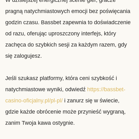
pragną natychmiastowych emocji bez poświęcania
godzin czasu. Bassbet zapewnia to doświadczenie
od razu, oferując uproszczony interfejs, który
zachęca do szybkich sesji za każdym razem, gdy
się zalogujesz.
Jeśli szukasz platformy, która ceni szybkość i
natychmiastowe wyniki, odwiedź
https://bassbet-
casino-oficjalny.pl/pl-pl/
i zanurz się w świecie,
gdzie każde obrócenie może przynieść wygraną,
zanim Twoja kawa ostygnie.