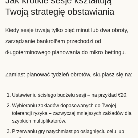
Jak krótkie sesje kształtują
Twoją strategię obstawiania
Kiedy sesje trwają tylko pięć minut lub dwa obroty,
zarządzanie bankroll’em przechodzi od
długoterminowego planowania do mikro‑bettingu.
Zamiast planować tydzień obrotów, skupiasz się na:
Ustawieniu ścisłego budżetu sesji – na przykład €20.
Wybieraniu zakładów dopasowanych do Twojej
tolerancji ryzyka – zazwyczaj mniejszych zakładów dla
szybkich multiplikatorów.
Przerwaniu gry natychmiast po osiągnięciu celu lub