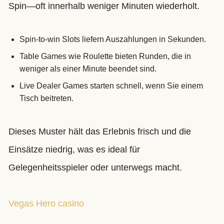
Spin—oft innerhalb weniger Minuten wiederholt.
Spin‑to‑win Slots liefern Auszahlungen in Sekunden.
Table Games wie Roulette bieten Runden, die in
weniger als einer Minute beendet sind.
Live Dealer Games starten schnell, wenn Sie einem
Tisch beitreten.
Dieses Muster hält das Erlebnis frisch und die
Einsätze niedrig, was es ideal für
Gelegenheitsspieler oder unterwegs macht.
Vegas Hero casino