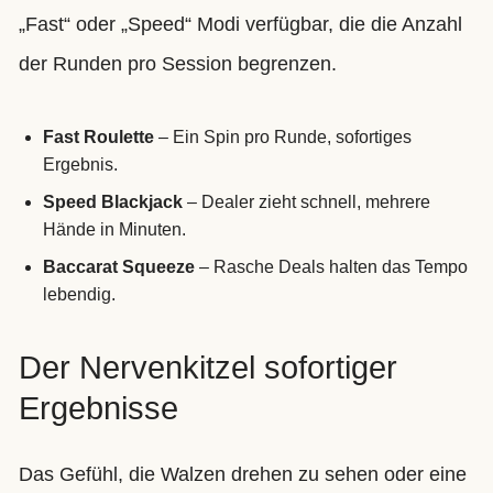
„Fast“ oder „Speed“ Modi verfügbar, die die Anzahl
der Runden pro Session begrenzen.
Fast Roulette
– Ein Spin pro Runde, sofortiges
Ergebnis.
Speed Blackjack
– Dealer zieht schnell, mehrere
Hände in Minuten.
Baccarat Squeeze
– Rasche Deals halten das Tempo
lebendig.
Der Nervenkitzel sofortiger
Ergebnisse
Das Gefühl, die Walzen drehen zu sehen oder eine