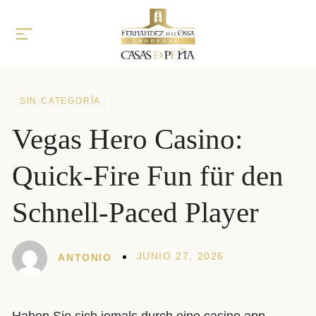
SIN CATEGORÍA
Vegas Hero Casino:
Quick‑Fire Fun für den
Schnell‑Paced Player
JUNIO 27, 2026
ANTONIO
Haben Sie sich jemals durch eine casino app