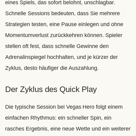
eines Spiels, das sofort belohnt, unschlagbar.
Schnelle Sessions bedeuten, dass Sie mehrere
Strategien testen, eine Pause einlegen und ohne
Momentumverlust zurückkehren können. Spieler
stellen oft fest, dass schnelle Gewinne den
Adrenalinspiegel hochhalten, und je kürzer der
Zyklus, desto häufiger die Auszahlung.
Der Zyklus des Quick Play
Die typische Session bei Vegas Hero folgt einem
einfachen Rhythmus: ein schneller Spin, ein
rasches Ergebnis, eine neue Wette und ein weiterer