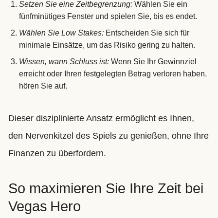
Setzen Sie eine Zeitbegrenzung:
Wählen Sie ein
fünfminütiges Fenster und spielen Sie, bis es endet.
Wählen Sie Low Stakes:
Entscheiden Sie sich für
minimale Einsätze, um das Risiko gering zu halten.
Wissen, wann Schluss ist:
Wenn Sie Ihr Gewinnziel
erreicht oder Ihren festgelegten Betrag verloren haben,
hören Sie auf.
Dieser disziplinierte Ansatz ermöglicht es Ihnen,
den Nervenkitzel des Spiels zu genießen, ohne Ihre
Finanzen zu überfordern.
So maximieren Sie Ihre Zeit bei
Vegas Hero