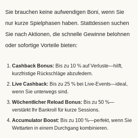
Sie brauchen keine aufwendigen Boni, wenn Sie
nur kurze Spielphasen haben. Stattdessen suchen
Sie nach Aktionen, die schnelle Gewinne belohnen
oder sofortige Vorteile bieten:
Cashback Bonus:
Bis zu 10 % auf Verluste—hilft,
kurzfristige Rückschläge abzufedern.
Live Cashback:
Bis zu 25 % bei Live-Events—ideal,
wenn Sie unterwegs sind.
Wöchentlicher Reload Bonus:
Bis zu 50 %—
verstärkt Ihr Bankroll für kurze Sessions.
Accumulator Boost:
Bis zu 100 %—perfekt, wenn Sie
Wettarten in einem Durchgang kombinieren.