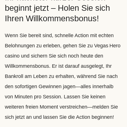
beginnt jetzt – Holen Sie sich
Ihren Willkommensbonus!
Wenn Sie bereit sind, schnelle Action mit echten
Belohnungen zu erleben, gehen Sie zu Vegas Hero
casino und sichern Sie sich noch heute den
Willkommensbonus. Er ist darauf ausgelegt, Ihr
Bankroll am Leben zu erhalten, während Sie nach
den sofortigen Gewinnen jagen—alles innerhalb
von Minuten pro Session. Lassen Sie keinen
weiteren freien Moment verstreichen—melden Sie
sich jetzt an und lassen Sie die Action beginnen!