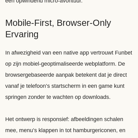
een opwindend micro‑avontuur.
Mobile-First, Browser-Only
Ervaring
In afwezigheid van een native app vertrouwt Funbet
op zijn mobiel‑geoptimaliseerde webplatform. De
browsergebaseerde aanpak betekent dat je direct
vanaf je telefoon’s startscherm in een game kunt
springen zonder te wachten op downloads.
Het ontwerp is responsief: afbeeldingen schalen
mee, menu’s klappen in tot hamburgericonen, en