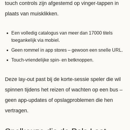
touch controls zijn afgestemd op vinger-tappen in
plaats van muisklikken.
Een volledig catalogus van meer dan 17000 titels
toegankelijk via mobiel.
Geen rommel in app stores – gewoon een snelle URL.
Touch‑vriendelijke spin- en betknoppen.
Deze lay-out past bij de korte‑sessie speler die wil
spinnen tijdens het reizen of wachten op een bus –
geen app-updates of opslagproblemen die hen
vertragen.