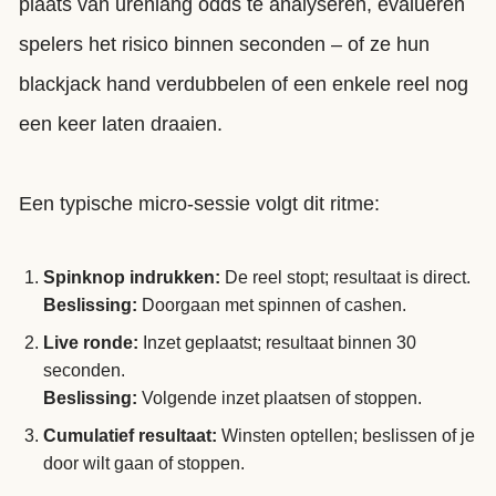
plaats van urenlang odds te analyseren, evalueren
spelers het risico binnen seconden – of ze hun
blackjack hand verdubbelen of een enkele reel nog
een keer laten draaien.
Een typische micro‑sessie volgt dit ritme:
Spinknop indrukken:
De reel stopt; resultaat is direct.
Beslissing:
Doorgaan met spinnen of cashen.
Live ronde:
Inzet geplaatst; resultaat binnen 30
seconden.
Beslissing:
Volgende inzet plaatsen of stoppen.
Cumulatief resultaat:
Winsten optellen; beslissen of je
door wilt gaan of stoppen.