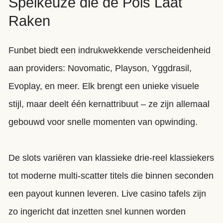
Spelkeuze die de Pols Laat
Raken
Funbet biedt een indrukwekkende verscheidenheid
aan providers: Novomatic, Playson, Yggdrasil,
Evoplay, en meer. Elk brengt een unieke visuele
stijl, maar deelt één kernattribuut – ze zijn allemaal
gebouwd voor snelle momenten van opwinding.
De slots variëren van klassieke drie‑reel klassiekers
tot moderne multi‑scatter titels die binnen seconden
een payout kunnen leveren. Live casino tafels zijn
zo ingericht dat inzetten snel kunnen worden