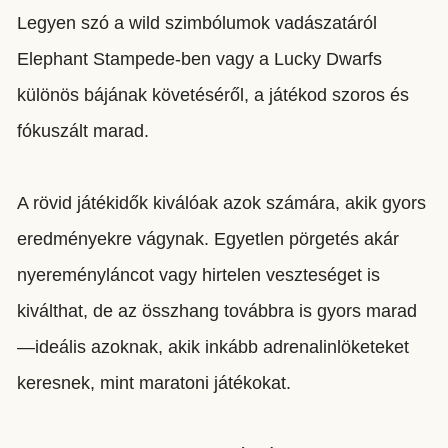
Legyen szó a wild szimbólumok vadászatáról
Elephant Stampede-ben vagy a Lucky Dwarfs
különös bájának követéséről, a játékod szoros és
fókuszált marad.
A rövid játékidők kiválóak azok számára, akik gyors
eredményekre vágynak. Egyetlen pörgetés akár
nyereményláncot vagy hirtelen veszteséget is
kiválthat, de az összhang továbbra is gyors marad
—ideális azoknak, akik inkább adrenalinlöketeket
keresnek, mint maratoni játékokat.