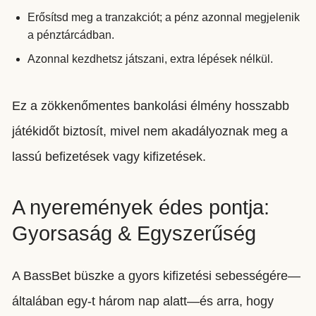
Erősítsd meg a tranzakciót; a pénz azonnal megjelenik
a pénztárcádban.
Azonnal kezdhetsz játszani, extra lépések nélkül.
Ez a zökkenőmentes bankolási élmény hosszabb
játékidőt biztosít, mivel nem akadályoznak meg a
lassú befizetések vagy kifizetések.
A nyeremények édes pontja:
Gyorsaság & Egyszerűség
A BassBet büszke a gyors kifizetési sebességére—
általában egy-t három nap alatt—és arra, hogy