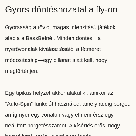
Gyors döntéshozatal a fly-on
Gyorsaság a rövid, magas intenzitású játékok
alapja a BassBetnél. Minden döntés—a
nyerővonalak kiválasztásától a tétméret
módosításáig—egy pillanat alatt kell, hogy
megtörténjen.
Egy tipikus helyzet akkor alakul ki, amikor az
“Auto‑Spin” funkciót használod, amely addig pörget,
amíg nyer egy vonalon vagy el nem érsz egy
beállított pörgetésszámot. A kísértés erős, hogy