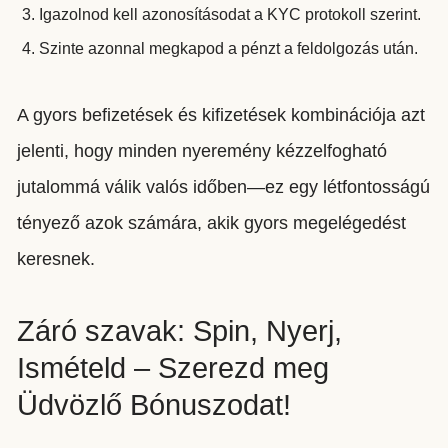
Igazolnod kell azonosításodat a KYC protokoll szerint.
Szinte azonnal megkapod a pénzt a feldolgozás után.
A gyors befizetések és kifizetések kombinációja azt
jelenti, hogy minden nyeremény kézzelfogható
jutalommá válik valós időben—ez egy létfontosságú
tényező azok számára, akik gyors megelégedést
keresnek.
Záró szavak: Spin, Nyerj,
Ismételd – Szerezd meg
Üdvözlő Bónuszodat!