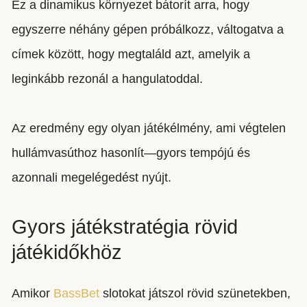
Ez a dinamikus környezet bátorít arra, hogy
egyszerre néhány gépen próbálkozz, váltogatva a
címek között, hogy megtaláld azt, amelyik a
leginkább rezonál a hangulatoddal.
Az eredmény egy olyan játékélmény, ami végtelen
hullámvasúthoz hasonlít—gyors tempójú és
azonnali megelégedést nyújt.
Gyors játékstratégia rövid
játékidőkhöz
Amikor
BassBet
slotokat játszol rövid szünetekben,