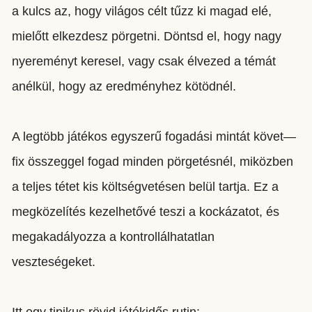
a kulcs az, hogy világos célt tűzz ki magad elé,
mielőtt elkezdesz pörgetni. Döntsd el, hogy nagy
nyereményt keresel, vagy csak élvezed a témát
anélkül, hogy az eredményhez kötödnél.
A legtöbb játékos egyszerű fogadási mintát követ—
fix összeggel fogad minden pörgetésnél, miközben
a teljes tétet kis költségvetésen belül tartja. Ez a
megközelítés kezelhetővé teszi a kockázatot, és
megakadályozza a kontrollálhatatlan
veszteségeket.
Itt egy tipikus rövid játékidős rutin: