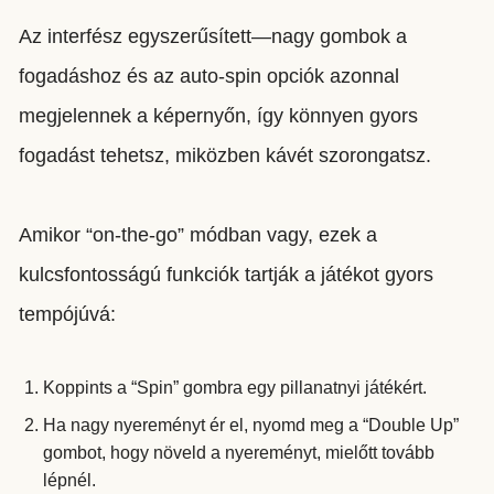
Az interfész egyszerűsített—nagy gombok a
fogadáshoz és az auto‑spin opciók azonnal
megjelennek a képernyőn, így könnyen gyors
fogadást tehetsz, miközben kávét szorongatsz.
Amikor “on‑the‑go” módban vagy, ezek a
kulcsfontosságú funkciók tartják a játékot gyors
tempójúvá:
Koppints a “Spin” gombra egy pillanatnyi játékért.
Ha nagy nyereményt ér el, nyomd meg a “Double Up”
gombot, hogy növeld a nyereményt, mielőtt tovább
lépnél.