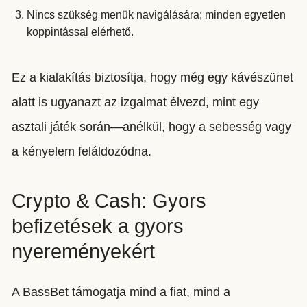
Nincs szükség menük navigálására; minden egyetlen
koppintással elérhető.
Ez a kialakítás biztosítja, hogy még egy kávészünet
alatt is ugyanazt az izgalmat élvezd, mint egy
asztali játék során—anélkül, hogy a sebesség vagy
a kényelem feláldozódna.
Crypto & Cash: Gyors
befizetések a gyors
nyereményekért
A BassBet támogatja mind a fiat, mind a