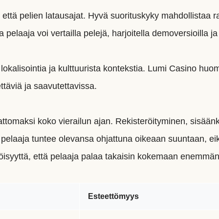
ttä pelien latausajat. Hyvä suorituskyky mahdollistaa r
ta pelaaja voi vertailla pelejä, harjoitella demoversioill
alisointia ja kulttuurista kontekstia. Lumi Casino huom
ttäviä ja saavutettavissa.
omaksi koko vierailun ajan. Rekisteröityminen, sisäänki
tä pelaaja tuntee olevansa ohjattuna oikeaan suuntaan, ei
öisyyttä, että pelaaja palaa takaisin kokemaan enemmän
Esteettömyys