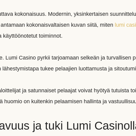
uttava kokonaisuus. Modernin, yksinkertaisen suunnittelu
kii antamaan kokonaisvaltaisen kuvan siitä, miten
lumi cas
a käyttöönotetut toiminnot.
lle. Lumi Casino pyrkii tarjoamaan selkeän ja turvallise
en lähestymistapa tukee pelaajien luottamusta ja sitoutumi
loittelijat ja satunnaiset pelaajat voivat hyötyä tutuista 
ä huomio on kuitenkin pelaamisen hallinta ja vastuullisuus
avuus ja tuki Lumi Casinol