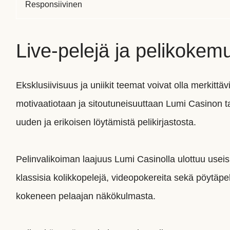
Responsiivinen
Live-pelejä ja pelikoke
Eksklusiivisuus ja uniikit teemat voivat olla merkittäv
motivaatiotaan ja sitoutuneisuuttaan Lumi Casinon ta
uuden ja erikoisen löytämistä pelikirjastosta.
Pelinvalikoiman laajuus Lumi Casinolla ulottuu useisii
klassisia kolikkopelejä, videopokereita sekä pöytä
kokeneen pelaajan näkökulmasta.