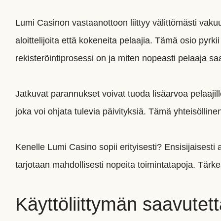
Lumi Casinon vastaanottoon liittyy välittömästi vaku
aloittelijoita että kokeneita pelaajia. Tämä osio pyr
rekisteröintiprosessi on ja miten nopeasti pelaaja sa
Jatkuvat parannukset voivat tuoda lisäarvoa pelaaji
joka voi ohjata tulevia päivityksiä. Tämä yhteisöllin
Kenelle Lumi Casino sopii erityisesti? Ensisijaisesti a
tarjotaan mahdollisesti nopeita toimintatapoja. Tärke
Käyttöliittymän saavutett