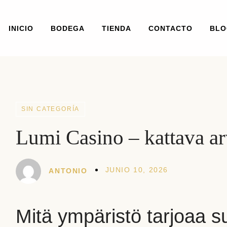
INICIO
BODEGA
TIENDA
CONTACTO
BLO
SIN CATEGORÍA
Lumi Casino – kattava ar
JUNIO 10, 2026
ANTONIO
Mitä ympäristö tarjoaa su